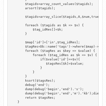
        $tagids=array_count_values($tagids);

        arsort($tagids);

        $tagids=array_slice($tagids,0,$num,true);

        foreach ($tagids as $k => $v) {

            $tag_idRes[]=$k;

        }

        $map['id']=['in',$tag_idRes];

        $tagRes=Db::name('tags')->where($map)->sele
        foreach ($tagRes as $key => $value) {

            foreach ($tag_idRes as $k => $v) {

                if($value['id']==$v){

                   $tagsRes[$k]=$value; 

                }

            }

        }

        ksort($tagsRes);

        debug('end');

        dump(debug('begin','end').'s');

        dump(debug('begin','end','m').'kb');die;

        return $tagsRes;

    }