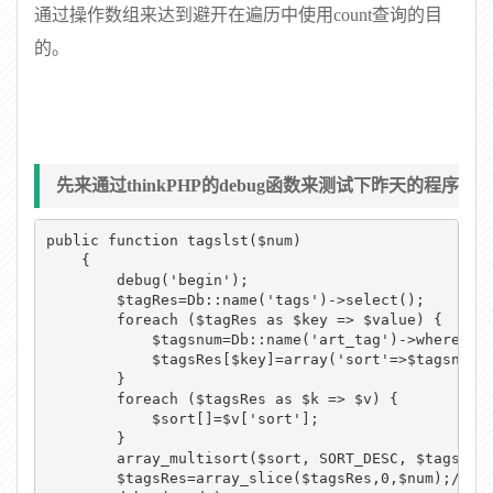
通过操作数组来达到避开在遍历中使用count查询的目
的。
先来通过thinkPHP的debug函数来测试下昨天的程序
性能。
public function tagslst($num)

    {

        debug('begin');

        $tagRes=Db::name('tags')->select();

        foreach ($tagRes as $key => $value) {

            $tagsnum=Db::name('art_tag')->where('ta
            $tagsRes[$key]=array('sort'=>$tagsn
        }

        foreach ($tagsRes as $k => $v) {

            $sort[]=$v['sort'];

        }

        array_multisort($sort, SORT_DESC, $tags
        $tagsRes=array_slice($tagsRes,0,$num);/