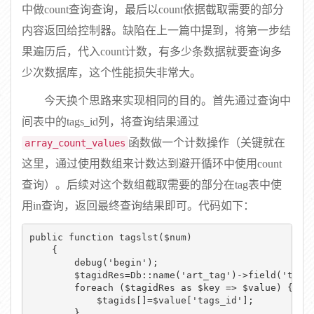
中做count查询查询，最后以count依据截取需要的部分
内容返回给控制器。缺陷在上一篇中提到，将第一步结
果遍历后，代入count计数，有多少条数据就要查询多
少次数据库，这个性能损失非常大。
今天换个思路来实现相同的目的。首先通过查询中
间表中的tags_id列，将查询结果通过
函数做一个计数操作（关键就在
array_count_values
这里，通过使用数组来计数达到避开循环中使用count
查询
）
。后续对这个数组截取需要的部分在tag表中使
用in查询，返回最终查询结果即可。代码如下：
public function tagslst($num)

    {

        debug('begin');

        $tagidRes=Db::name('art_tag')->field('tags_
        foreach ($tagidRes as $key => $value) {

            $tagids[]=$value['tags_id'];

        }
