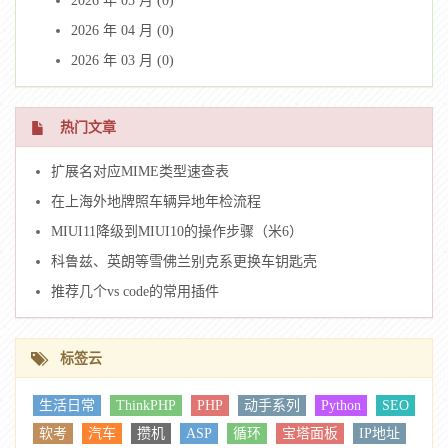
2026 年 05 月 (0)
2026 年 04 月 (0)
2026 年 03 月 (0)
热门文章
扩展名对应MIME类型速查表
在上海外地牌照车辆异地年检流程
MIUI11降级到MIUI10的操作步骤（米6）
科鲁兹、英朗等雪佛兰别克系更换车钥匙壳
推荐几个vs code的常用插件
标签云
生活日常
ThinkPHP
PHP
动手系列
Python
SEO
软考
汽车
攒机
ASP
循环
宝塔面板
IP地址