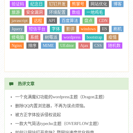
验证码
纪念日
钉钉开发
熊掌号
网站优化
博客
旅游
安全漏洞
环境配置
数组
一地鸡毛
javascript
远程
API
百度算法
盘点
CDN
Jquery
短信平台
字体
影评
windows
IIS
刷机
修电脑
系统
树莓派
wordpress
bootstrap
疫情
Nginx
排序
MIME
UEditor
Ajax
CSS
随机数
热评文章
一个充满魔幻功能的wordpress主题（Dragon主题）
删除QQ内置浏览器，不再为误点烦恼。
被方正字体投诉侵权说起
一款大气简洁typecho主题（OVERFLOW主题）
如何让网站打开变快？暨网站速度优化指南。