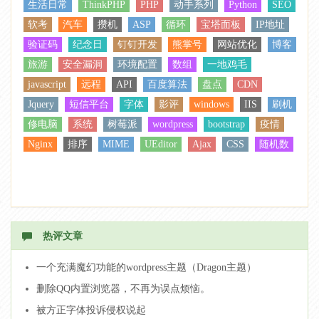
生活日常
ThinkPHP
PHP
动手系列
Python
SEO
软考
汽车
攒机
ASP
循环
宝塔面板
IP地址
验证码
纪念日
钉钉开发
熊掌号
网站优化
博客
旅游
安全漏洞
环境配置
数组
一地鸡毛
javascript
远程
API
百度算法
盘点
CDN
Jquery
短信平台
字体
影评
windows
IIS
刷机
修电脑
系统
树莓派
wordpress
bootstrap
疫情
Nginx
排序
MIME
UEditor
Ajax
CSS
随机数
热评文章
一个充满魔幻功能的wordpress主题（Dragon主题）
删除QQ内置浏览器，不再为误点烦恼。
被方正字体投诉侵权说起