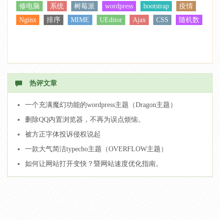
修电脑
系统
树莓派
wordpress
bootstrap
疫情
Nginx
排序
MIME
UEditor
Ajax
CSS
随机数
热评文章
一个充满魔幻功能的wordpress主题（Dragon主题）
删除QQ内置浏览器，不再为误点烦恼。
被方正字体投诉侵权说起
一款大气简洁typecho主题（OVERFLOW主题）
如何让网站打开变快？暨网站速度优化指南。