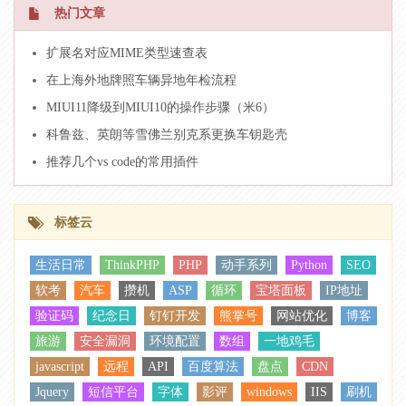
热门文章
扩展名对应MIME类型速查表
在上海外地牌照车辆异地年检流程
MIUI11降级到MIUI10的操作步骤（米6）
科鲁兹、英朗等雪佛兰别克系更换车钥匙壳
推荐几个vs code的常用插件
标签云
生活日常
ThinkPHP
PHP
动手系列
Python
SEO
软考
汽车
攒机
ASP
循环
宝塔面板
IP地址
验证码
纪念日
钉钉开发
熊掌号
网站优化
博客
旅游
安全漏洞
环境配置
数组
一地鸡毛
javascript
远程
API
百度算法
盘点
CDN
Jquery
短信平台
字体
影评
windows
IIS
刷机