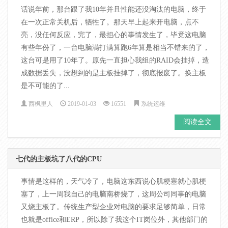
话说年前，那台跟了我10年并且性能还没淘汰的电脑，终于
在一次正常关机后，牺牲了。那天早上起来开电脑，点不
亮，没任何反应，完了，最担心的事情发生了，毕竟这电脑
有些年份了，一台电脑满打满算跑6年算是相当不错来的了，
这台可是用了10年了。原先一直担心我组的RAID会挂掉，造
成数据丢失，没想到的是主板挂掉了，彻底报废了。换主板
是不可能的了...
西枫里人
2019-01-03
16551
系统运维
阅读全文
七代的主板坑了八代的CPU
事情是这样的，天气冷了，电脑这东西说心肌梗塞就心肌梗
塞了，上一周我自己的电脑南桥烧了，这周公司同事的电脑
又烧主板了。传统生产型企业对电脑的要求足够简单，日常
也就是office和ERP，所以除了我这个IT岗位外，其他部门的