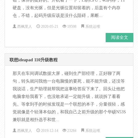
错，保养的挺好的。开机看了一下，I5的CPU，4G内存，1T
硬盘，没有光驱，但是光驱位置却留着的，后盖有个内存
仓，不错，起码升级应该是没什么阻碍，果断...
西枫里人
2020-05-21
19598
系统运维
阅读全文
联想ideapad 110升级教程
那天在车间调试数据大屏，碰到生产部经理，正好聊了两
句，转头就问我他一台电脑慢的要死，能不能升级，还没等
我说话，生产助理就帮我把这事给答应下来了。回头让他把
电脑拿给我看下，也没敢承诺一定能升级，就说拆了看看
先。等拿到手的时候发现是一个联想的本子，分量很轻，感
觉就像是个轻薄本似的，和我自己之前升级的那个华硕N53S
兼职就是相扑选手和世...
西枫里人
2019-12-14
23284
系统运维