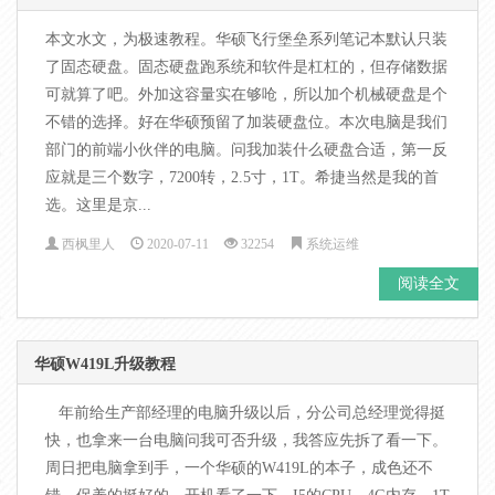
本文水文，为极速教程。华硕飞行堡垒系列笔记本默认只装
了固态硬盘。固态硬盘跑系统和软件是杠杠的，但存储数据
可就算了吧。外加这容量实在够呛，所以加个机械硬盘是个
不错的选择。好在华硕预留了加装硬盘位。本次电脑是我们
部门的前端小伙伴的电脑。问我加装什么硬盘合适，第一反
应就是三个数字，7200转，2.5寸，1T。希捷当然是我的首
选。这里是京...
西枫里人
2020-07-11
32254
系统运维
阅读全文
华硕W419L升级教程
年前给生产部经理的电脑升级以后，分公司总经理觉得挺
快，也拿来一台电脑问我可否升级，我答应先拆了看一下。
周日把电脑拿到手，一个华硕的W419L的本子，成色还不