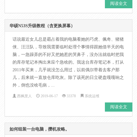
阅读全文
华硕N53S升级教程（含更换屏幕）
话说最近女儿总是霸占着我的电脑看她的巧虎、佩奇、猪猪
侠、汪汪队，导致我需要临时处理个事情得跟她借半天的电
脑，一急躁弄的不好又把她惹的哭鼻子，没办法就临时把我
的库存笔记本掏出来应个急啥的。我这台库存笔记本，打从
2011年买来，几乎就没怎么用过，以前偶尔带着去客户那
儿，后来就一直放仓库吃灰。除了该死的日立硬盘嘎嘎响之
外，倒也没啥毛病，...
西枫里人
2019-06-17
33378
系统运维
阅读全文
如何组装一台电脑，攒机攻略。