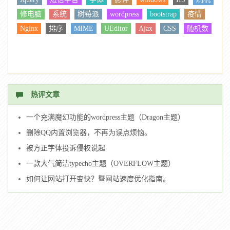
修电脑
系统
树莓派
wordpress
bootstrap
疫情
Nginx
排序
MIME
UEditor
Ajax
CSS
随机数
热评文章
一个充满魔幻功能的wordpress主题（Dragon主题）
删除QQ内置浏览器，不再为误点烦恼。
被方正字体投诉侵权说起
一款大气简洁typecho主题（OVERFLOW主题）
如何让网站打开变快？暨网站速度优化指南。