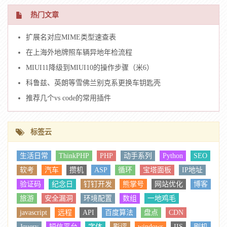
热门文章
扩展名对应MIME类型速查表
在上海外地牌照车辆异地年检流程
MIUI11降级到MIUI10的操作步骤（米6）
科鲁兹、英朗等雪佛兰别克系更换车钥匙壳
推荐几个vs code的常用插件
标签云
生活日常
ThinkPHP
PHP
动手系列
Python
SEO
软考
汽车
攒机
ASP
循环
宝塔面板
IP地址
验证码
纪念日
钉钉开发
熊掌号
网站优化
博客
旅游
安全漏洞
环境配置
数组
一地鸡毛
javascript
远程
API
百度算法
盘点
CDN
Jquery
短信平台
字体
影评
windows
IIS
刷机