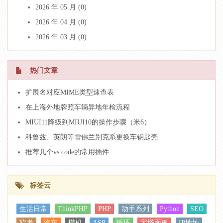
2026 年 05 月 (0)
2026 年 04 月 (0)
2026 年 03 月 (0)
热门文章
扩展名对应MIME类型速查表
在上海外地牌照车辆异地年检流程
MIUI11降级到MIUI10的操作步骤（米6）
科鲁兹、英朗等雪佛兰别克系更换车钥匙壳
推荐几个vs code的常用插件
标签云
生活日常
ThinkPHP
PHP
动手系列
Python
SEO
软考
汽车
攒机
ASP
循环
宝塔面板
IP地址