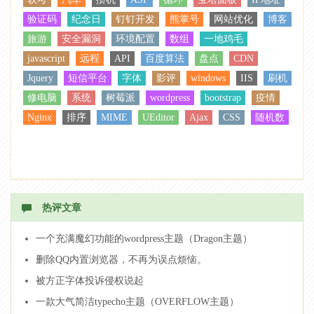
验证码
纪念日
钉钉开发
熊掌号
网站优化
博客
旅游
安全漏洞
环境配置
数组
一地鸡毛
javascript
远程
API
百度算法
盘点
CDN
Jquery
短信平台
字体
影评
windows
IIS
刷机
修电脑
系统
树莓派
wordpress
bootstrap
疫情
Nginx
排序
MIME
UEditor
Ajax
CSS
随机数
热评文章
一个充满魔幻功能的wordpress主题（Dragon主题）
删除QQ内置浏览器，不再为误点烦恼。
被方正字体投诉侵权说起
一款大气简洁typecho主题（OVERFLOW主题）