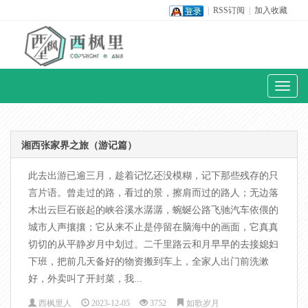
|
RSS订阅
|
加入收藏
Toggl
naviga
湘西张家界之旅（游记篇）
此去出游已逾三月，趁着记忆还没模糊，记下那些残存的只
言片语。曾走过的路，看过的景，擦肩而过的路人；无边落
木出云巨石嵌起的峡谷溪水潺潺，蜿蜒公路飞驰汽车依偎的
城市人声攘攘；它从来不止是停留在脑海中的画面，它真真
切切的从平静岁月中划过。二千里路云和月早早的去接媳妇
下班，把前几天备好的物资搬到车上，全家人出门前洗漱
好，外卖叫了开封菜，我...
西枫里人
2023-12-05
3752
如歌岁月