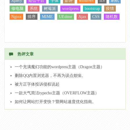
Jquery
短信平台
字体
影评
windows
IIS
刷机
修电脑
系统
树莓派
wordpress
bootstrap
疫情
Nginx
排序
MIME
UEditor
Ajax
CSS
随机数
热评文章
一个充满魔幻功能的wordpress主题（Dragon主题）
删除QQ内置浏览器，不再为误点烦恼。
被方正字体投诉侵权说起
一款大气简洁typecho主题（OVERFLOW主题）
如何让网站打开变快？暨网站速度优化指南。