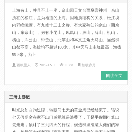
上海有山，并且不止一座，佘山因天文台而享誉神州，佘山
所在的松江，是为地道的上海。因地质结构的关系，松江境
内群峰蜿蜒，有九峰十二山之称。有大家熟知的佘山（西佘
山，东佘山），另有小昆山，凤凰山，辰山，薛山，机山，
横山，厍公山，钟贾山，北竿山和本文主角天马山。当然群
山都不高，海拔均不超过100米，其中天马山主峰最高，海拔
99.8米，为上...
西枫里人
2019-12-11
11368
如歌岁月
阅读全文
三清山游记
时光总如白驹过隙，转眼间七天的黄金周已经结束了。话说
七天假期窝在家不出门感觉算是浪费了，于是乎假期打算出
去走走，预计了三到四天的行程，候选群里渣渣大佬们的家