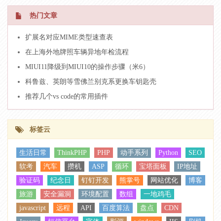
热门文章
扩展名对应MIME类型速查表
在上海外地牌照车辆异地年检流程
MIUI11降级到MIUI10的操作步骤（米6）
科鲁兹、英朗等雪佛兰别克系更换车钥匙壳
推荐几个vs code的常用插件
标签云
生活日常
ThinkPHP
PHP
动手系列
Python
SEO
软考
汽车
攒机
ASP
循环
宝塔面板
IP地址
验证码
纪念日
钉钉开发
熊掌号
网站优化
博客
旅游
安全漏洞
环境配置
数组
一地鸡毛
javascript
远程
API
百度算法
盘点
CDN