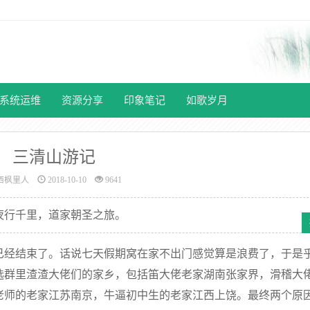
系统运维
资源分享
印象笔记
如歌岁月
三清山游记
西枫里人
2018-10-10
9641
夜行千里，道家朝圣之旅。
已经结束了。话说七天假期窝在家不出门感觉算是浪费了，于是
选群里渣渣大佬们的家乡，包括笛大佬老家湖南张家界，滑稽大
老师的老家江苏南京，牛逼初中生的老家江西上饶。最终两个原