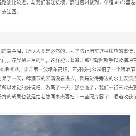
路途比较近，与我们浙江接壤，翻过衢州就到，单程500公里左
，去江西。
门的黄金周，所以人多是必然的，为了防止堵车这种尴尬的事情
出门，凌晨到达目的地，这样能显著避开那些驾照新手以及横冲
，本地逛逛，让开第一波堵车高峰。正好顾村公园搞了一个啤酒节
村呆了一天，啤酒节的表演没看进去，倒是觉得旁边的水上表演
目所以才觉的好玩吧。游荡了一天，饭点临了，我们一行三对夫
最终的成果也就是给老婆同事夫妻拍了一些照片罢了，顺道收获