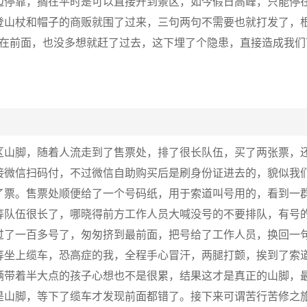
边停靠，搁在平时是可以直接开到景区，如今假日高峰，只能停
登山杖和帽子的商贩就围了过来，三句两句不需要也就打发了，
就在前面，也没多想就赶了过去，这下埋了个隐患，直接造成我们
区山脚，随着人流走到了售票处，排了很长队伍，买了两张票，
接微信扫码付，不过微信自助购买后是刷身份证进去的，貌似我
了票。售票处顺便给了一个号码纸，用于索道叫号用的，看到一
等队伍很长了，哪晓得前方工作人员大喊没号的不要排队，有号
过了一百多号了，匆匆挤到最前面，把号给了工作人员，换回一
等坐上缆车，恐高症的我，全程手心冒汗，两腿打颤，挨到了索
俩带着半大点的孩子心想也不是很累，结果这才是真正的山脚，
是山脚，等下了缆车才发现前面都错了。接下来可谓苦行苦修之