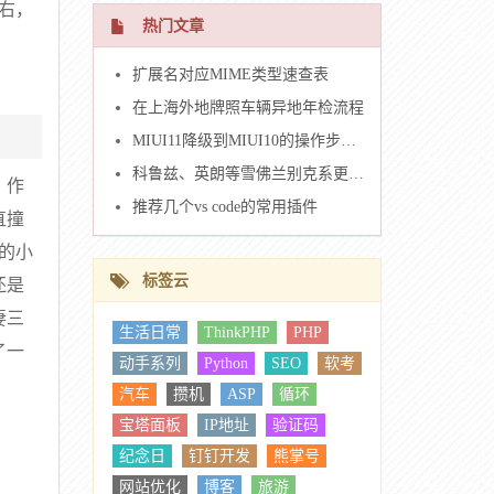
右，
热门文章
扩展名对应MIME类型速查表
在上海外地牌照车辆异地年检流程
MIUI11降级到MIUI10的操作步骤（米6）
科鲁兹、英朗等雪佛兰别克系更换车钥匙壳
，作
推荐几个vs code的常用插件
直撞
的小
标签云
还是
妻三
生活日常
ThinkPHP
PHP
了一
动手系列
Python
SEO
软考
汽车
攒机
ASP
循环
宝塔面板
IP地址
验证码
纪念日
钉钉开发
熊掌号
网站优化
博客
旅游