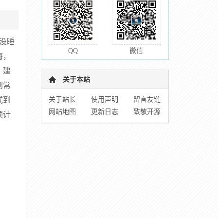
没睡
QQ
微信
海，
、建
关于本站
到常
关于站长
使用声明
留言友链
式到
网站地图
更新日志
致敬开源
预计