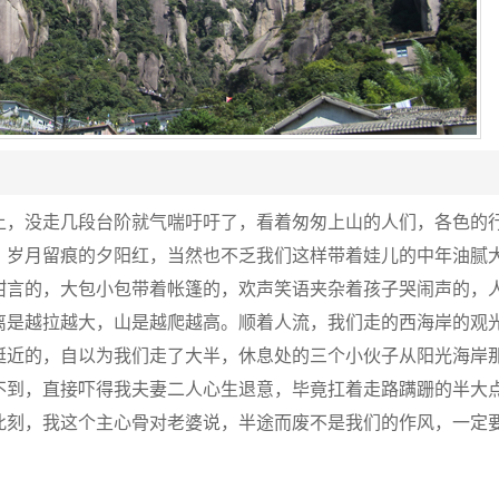
上，没走几段台阶就气喘吁吁了，看着匆匆上山的人们，各色的
，岁月留痕的夕阳红，当然也不乏我们这样带着娃儿的中年油腻
甜言的，大包小包带着帐篷的，欢声笑语夹杂着孩子哭闹声的，
离是越拉越大，山是越爬越高。顺着人流，我们走的西海岸的观
挺近的，自以为我们走了大半，休息处的三个小伙子从阳光海岸
不到，直接吓得我夫妻二人心生退意，毕竟扛着走路蹒跚的半大
此刻，我这个主心骨对老婆说，半途而废不是我们的作风，一定