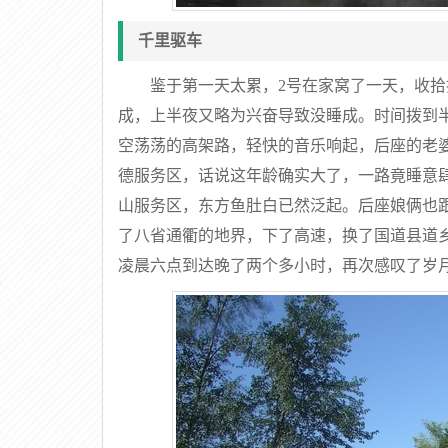
千里驱车
鉴于第一天太累，2号在家窝了一天，收
成，上半夜又略为兴奋导致没睡成。时间拨到半
空荡荡的高架路，轻快的音乐响起，后座的老
德服务区，话说这年龄确实大了，一路竟睡意
山服务区，东方鱼肚白已然泛起。后座娘俩也
了八省通衢的地界，下了高速，换了国道县道
凌晨六点到达晚了两个多小时，再次感叹了岁