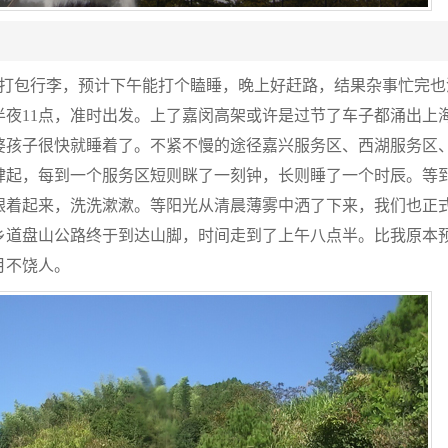
拾打包行李，预计下午能打个瞌睡，晚上好赶路，结果杂事忙完也
夜11点，准时出发。上了嘉闵高架或许是过节了车子都涌出上
婆孩子很快就睡着了。不紧不慢的途径嘉兴服务区、西湖服务区
肆起，每到一个服务区短则眯了一刻钟，长则睡了一个时辰。等
跟着起来，洗洗漱漱。等阳光从清晨薄雾中洒了下来，我们也正
乡道盘山公路终于到达山脚，时间走到了上午八点半。比我原本
月不饶人。