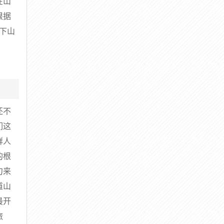
在山
根据
下山
还不
们这
群人
的根
句来
道山
最开
旅