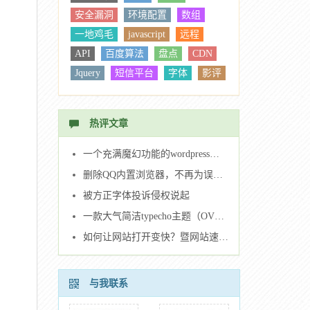
安全漏洞
环境配置
数组
一地鸡毛
javascript
远程
API
百度算法
盘点
CDN
Jquery
短信平台
字体
影评
windows
IIS
刷机
修电脑
系统
树莓派
wordpress
热评文章
bootstrap
疫情
Nginx
排序
MIME
UEditor
Ajax
CSS
一个充满魔幻功能的wordpress主题（Dragon主题）
随机数
删除QQ内置浏览器，不再为误点烦恼。
被方正字体投诉侵权说起
一款大气简洁typecho主题（OVERFLOW主题）
如何让网站打开变快？暨网站速度优化指南。
与我联系