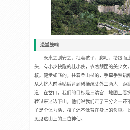
退堂鼓响
既来之则安之，扛着孩子，爬吧，拾级而
头，有小步快跑的壮小伙，衣着靓丽的美少女
叔。健步如飞的，拄着登山杖的，手牵手蜜语
从人挤人前脸贴后背到稀稀疏丈外三两人，距
道，在岔口，我们的目标是三清宫，地图上看
转过来这边下山，他们说我们走了三分之一还
子是个体力活，孩子还不像背在身上的负重。
见见这山上的三位神仙。