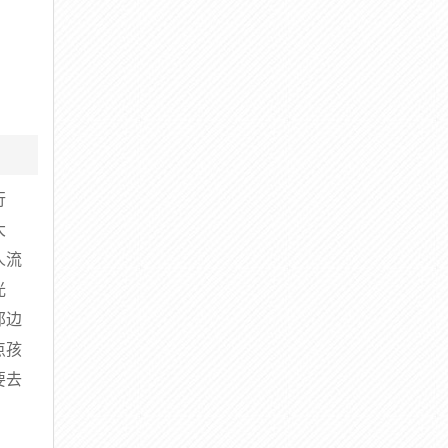
行
大
人流
光
那边
点孩
要去