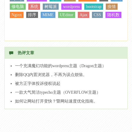
修电脑
系统
树莓派
wordpress
bootstrap
疫情
Nginx
排序
MIME
UEditor
Ajax
CSS
随机数
热评文章
一个充满魔幻功能的wordpress主题（Dragon主题）
删除QQ内置浏览器，不再为误点烦恼。
被方正字体投诉侵权说起
一款大气简洁typecho主题（OVERFLOW主题）
如何让网站打开变快？暨网站速度优化指南。