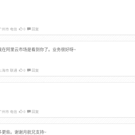
广州市 电信
0
回复
我在阿里云市场是看到你了。业务很好呀~
上海市 联通
0
回复
广州市 电信
0
回复
多更些。谢谢月航兄支持~