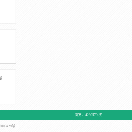
提
浏览：4239570 次
000429号