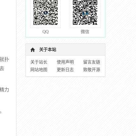
QQ
微信
关于本站
就扑
关于站长
使用声明
留言友链
去
网站地图
更新日志
致敬开源
精力
。