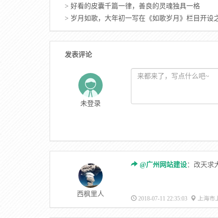
>
好看的皮囊千篇一律，善良的灵魂独具一格
>
岁月如歌，大年初一写在《如歌岁月》栏目开设
发表评论
未登录
@广州网站建设
：改天求
西枫里人
2018-07-11 22:35:03
上海市