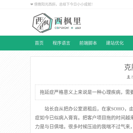
❤ 傍晚阳光西斜，总结下今日小小成就！
首页
程序语言
前端脚本
建站优化
克
拖延症严格意义上来说是一种心理疾病，需
站长自从把办公室退租后，在家SOHO，
症如今已似病入膏肓。把客户项目拖的时间越
力是与日俱增。很多时候压迫的我喘不过气来