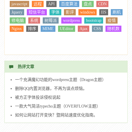
javascript
远程
API
百度算法
盘点
CDN
Jquery
短信平台
字体
影评
windows
IIS
刷机
修电脑
系统
树莓派
wordpress
bootstrap
疫情
Nginx
排序
MIME
UEditor
Ajax
CSS
随机数
热评文章
一个充满魔幻功能的wordpress主题（Dragon主题）
删除QQ内置浏览器，不再为误点烦恼。
被方正字体投诉侵权说起
一款大气简洁typecho主题（OVERFLOW主题）
如何让网站打开变快？暨网站速度优化指南。