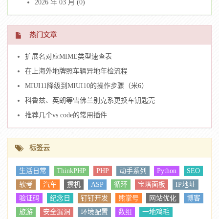
2026 年 03 月 (0)
热门文章
扩展名对应MIME类型速查表
在上海外地牌照车辆异地年检流程
MIUI11降级到MIUI10的操作步骤（米6）
科鲁兹、英朗等雪佛兰别克系更换车钥匙壳
推荐几个vs code的常用插件
标签云
生活日常
ThinkPHP
PHP
动手系列
Python
SEO
软考
汽车
攒机
ASP
循环
宝塔面板
IP地址
验证码
纪念日
钉钉开发
熊掌号
网站优化
博客
旅游
安全漏洞
环境配置
数组
一地鸡毛