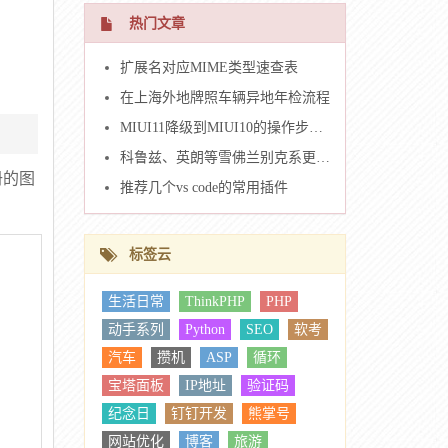
热门文章
扩展名对应MIME类型速查表
在上海外地牌照车辆异地年检流程
MIUI11降级到MIUI10的操作步骤（米6）
科鲁兹、英朗等雪佛兰别克系更换车钥匙壳
册的图
推荐几个vs code的常用插件
标签云
生活日常
ThinkPHP
PHP
动手系列
Python
SEO
软考
汽车
攒机
ASP
循环
宝塔面板
IP地址
验证码
纪念日
钉钉开发
熊掌号
网站优化
博客
旅游