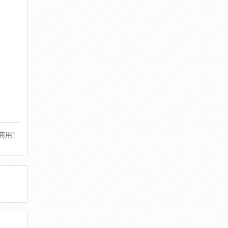
商用！
）