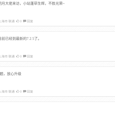
明月大佬来访，小站蓬荜生辉，不胜光荣~
上海市 联通
0
回复
前已经到最新的7.2.5了。
上海市 联通
0
回复
问题，放心升级
上海市 联通
0
回复