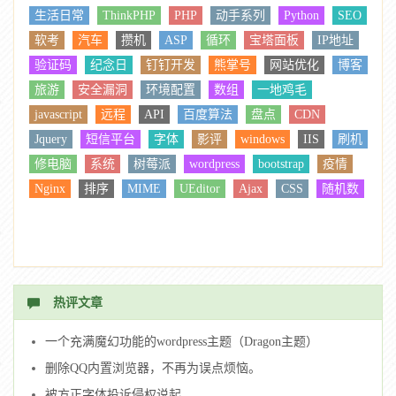
生活日常
ThinkPHP
PHP
动手系列
Python
SEO
软考
汽车
攒机
ASP
循环
宝塔面板
IP地址
验证码
纪念日
钉钉开发
熊掌号
网站优化
博客
旅游
安全漏洞
环境配置
数组
一地鸡毛
javascript
远程
API
百度算法
盘点
CDN
Jquery
短信平台
字体
影评
windows
IIS
刷机
修电脑
系统
树莓派
wordpress
bootstrap
疫情
Nginx
排序
MIME
UEditor
Ajax
CSS
随机数
热评文章
一个充满魔幻功能的wordpress主题（Dragon主题）
删除QQ内置浏览器，不再为误点烦恼。
被方正字体投诉侵权说起