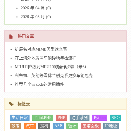
2026 年 04 月 (0)
2026 年 03 月 (0)
热门文章
扩展名对应MIME类型速查表
在上海外地牌照车辆异地年检流程
MIUI11降级到MIUI10的操作步骤（米6）
科鲁兹、英朗等雪佛兰别克系更换车钥匙壳
推荐几个vs code的常用插件
标签云
生活日常
ThinkPHP
PHP
动手系列
Python
SEO
软考
汽车
攒机
ASP
循环
宝塔面板
IP地址