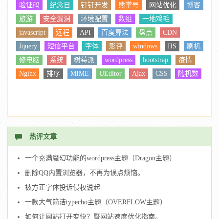
验证码
纪念日
钉钉开发
熊掌号
网站优化
博客
旅游
安全漏洞
环境配置
数组
一地鸡毛
javascript
远程
API
百度算法
盘点
CDN
Jquery
短信平台
字体
影评
windows
IIS
刷机
修电脑
系统
树莓派
wordpress
bootstrap
疫情
Nginx
排序
MIME
UEditor
Ajax
CSS
随机数
热评文章
一个充满魔幻功能的wordpress主题（Dragon主题）
删除QQ内置浏览器，不再为误点烦恼。
被方正字体投诉侵权说起
一款大气简洁typecho主题（OVERFLOW主题）
如何让网站打开变快？暨网站速度优化指南。