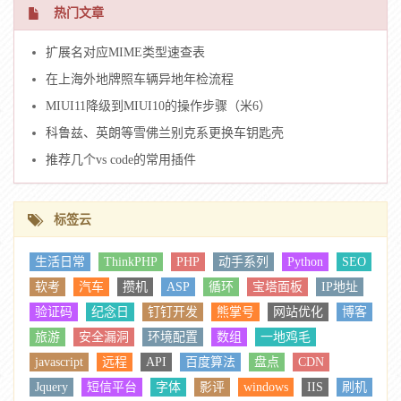
热门文章
扩展名对应MIME类型速查表
在上海外地牌照车辆异地年检流程
MIUI11降级到MIUI10的操作步骤（米6）
科鲁兹、英朗等雪佛兰别克系更换车钥匙壳
推荐几个vs code的常用插件
标签云
生活日常
ThinkPHP
PHP
动手系列
Python
SEO
软考
汽车
攒机
ASP
循环
宝塔面板
IP地址
验证码
纪念日
钉钉开发
熊掌号
网站优化
博客
旅游
安全漏洞
环境配置
数组
一地鸡毛
javascript
远程
API
百度算法
盘点
CDN
Jquery
短信平台
字体
影评
windows
IIS
刷机