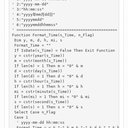
' 2:"yyyy-mm-dd"

' 3:"hh:mm:ss"

' 4:"yyyy年mm月dd日"

' 5:"yyyymmdd"

' 6:"yyyymmddhhmmss" 

' ============================================

Function Format_Time(s_Time, n_Flag)

 Dim y, m, d, h, mi, s

 Format_Time = ""

 If IsDate(s_Time) = False Then Exit Function

 y = cstr(year(s_Time))

 m = cstr(month(s_Time))

 If len(m) = 1 Then m = "0" & m

 d = cstr(day(s_Time))

 If len(d) = 1 Then d = "0" & d

 h = cstr(hour(s_Time))

 If len(h) = 1 Then h = "0" & h

 mi = cstr(minute(s_Time))

 If len(mi) = 1 Then mi = "0" & mi

 s = cstr(second(s_Time))

 If len(s) = 1 Then s = "0" & s

 Select Case n_Flag

 Case 1

  ' yyyy-mm-dd hh:mm:ss

  Format_Time = y & "-" & m & "-" & d & " " & h & "