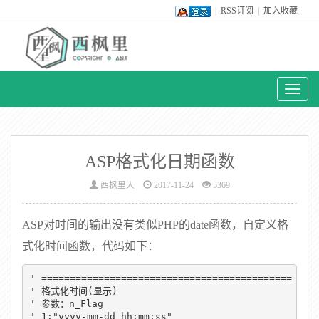
|
RSS订阅
|
加入收藏
Toggl
naviga
ASP格式化日期函数
西枫里人
2017-11-24
5369
ASP对时间的输出没有类似PHP的date函数，自定义格
式化时间函数，代码如下：
' ============================================

' 格式化时间(显示)

' 参数：n_Flag

' 1:"yyyy-mm-dd hh:mm:ss"
