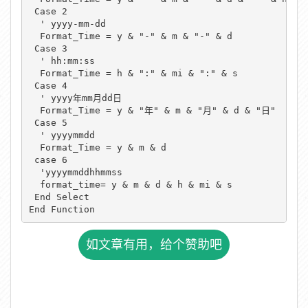
 Case 2

  ' yyyy-mm-dd

  Format_Time = y & "-" & m & "-" & d

 Case 3

  ' hh:mm:ss

  Format_Time = h & ":" & mi & ":" & s

 Case 4

  ' yyyy年mm月dd日

  Format_Time = y & "年" & m & "月" & d & "日"

 Case 5

  ' yyyymmdd

  Format_Time = y & m & d

 case 6

  'yyyymmddhhmmss

  format_time= y & m & d & h & mi & s

 End Select

End Function
如文章有用，给个赞助吧