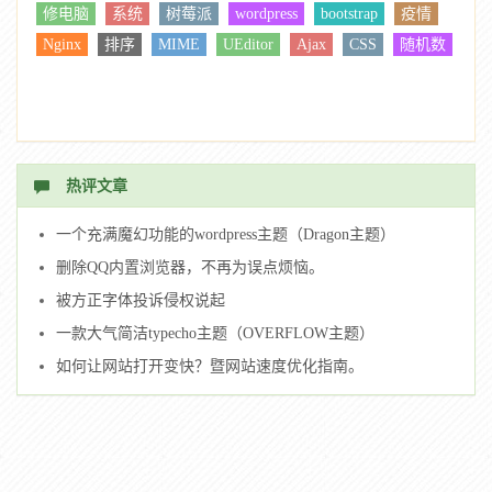
修电脑
系统
树莓派
wordpress
bootstrap
疫情
Nginx
排序
MIME
UEditor
Ajax
CSS
随机数
热评文章
一个充满魔幻功能的wordpress主题（Dragon主题）
删除QQ内置浏览器，不再为误点烦恼。
被方正字体投诉侵权说起
一款大气简洁typecho主题（OVERFLOW主题）
如何让网站打开变快？暨网站速度优化指南。