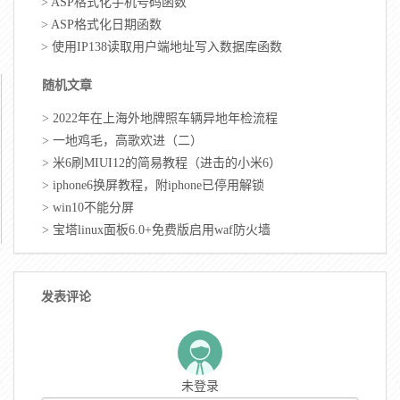
>
ASP格式化手机号码函数
>
ASP格式化日期函数
>
使用IP138读取用户端地址写入数据库函数
随机文章
>
2022年在上海外地牌照车辆异地年检流程
>
一地鸡毛，高歌欢进（二）
>
米6刷MIUI12的简易教程（进击的小米6）
>
iphone6换屏教程，附iphone已停用解锁
>
win10不能分屏
>
宝塔linux面板6.0+免费版启用waf防火墙
发表评论
未登录