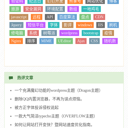
验证码
纪念日
钉钉开发
熊掌号
网站优化
博客
旅游
安全漏洞
环境配置
数组
一地鸡毛
javascript
远程
API
百度算法
盘点
CDN
Jquery
短信平台
字体
影评
windows
IIS
刷机
修电脑
系统
树莓派
wordpress
bootstrap
疫情
Nginx
排序
MIME
UEditor
Ajax
CSS
随机数
热评文章
一个充满魔幻功能的wordpress主题（Dragon主题）
删除QQ内置浏览器，不再为误点烦恼。
被方正字体投诉侵权说起
一款大气简洁typecho主题（OVERFLOW主题）
如何让网站打开变快？暨网站速度优化指南。