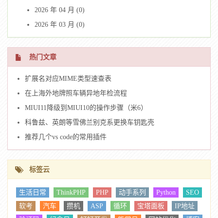
2026 年 04 月 (0)
2026 年 03 月 (0)
热门文章
扩展名对应MIME类型速查表
在上海外地牌照车辆异地年检流程
MIUI11降级到MIUI10的操作步骤（米6）
科鲁兹、英朗等雪佛兰别克系更换车钥匙壳
推荐几个vs code的常用插件
标签云
生活日常
ThinkPHP
PHP
动手系列
Python
SEO
软考
汽车
攒机
ASP
循环
宝塔面板
IP地址