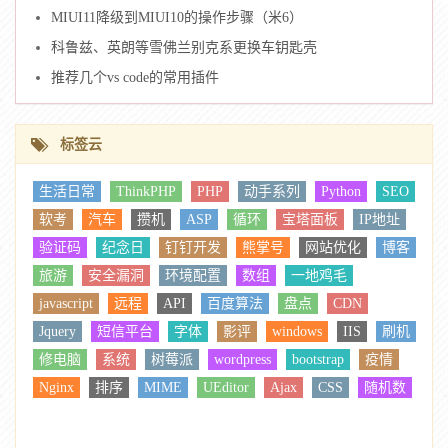
MIUI11降级到MIUI10的操作步骤（米6）
科鲁兹、英朗等雪佛兰别克系更换车钥匙壳
推荐几个vs code的常用插件
标签云
生活日常
ThinkPHP
PHP
动手系列
Python
SEO
软考
汽车
攒机
ASP
循环
宝塔面板
IP地址
验证码
纪念日
钉钉开发
熊掌号
网站优化
博客
旅游
安全漏洞
环境配置
数组
一地鸡毛
javascript
远程
API
百度算法
盘点
CDN
Jquery
短信平台
字体
影评
windows
IIS
刷机
修电脑
系统
树莓派
wordpress
bootstrap
疫情
Nginx
排序
MIME
UEditor
Ajax
CSS
随机数