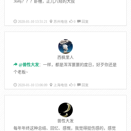
36吗？？？卧槽，正儿八经的大叔
2020-01-10 13:51:21
苏州电信
0
回复
西枫里人
@兽性大发
：一样，都是浑浑噩噩的度日，好歹你还是
个老板~
2020-01-10 13:06:09
上海电信
0
回复
兽性大发
每年年终这种总结、回忆、感慨，我觉得挺伤感的，感觉